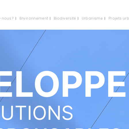
-nous ?
Environnement
Biodiversité
Urbanisme
Projets ur
MPLIQUE
ELOPPE
NSFOR
ÉLER
QUE CHAQUE
LUTIONS
NTRAINTES
EUX,